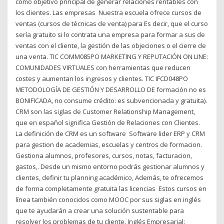
como objetivo principal de generar relaciones rentables con
los clientes. Las empresas Nuestra escuela ofrece cursos de
ventas (cursos de técnicas de venta) para Es decir, que el curso
sería gratuito si lo contrata una empresa para formar a sus de
ventas con el cliente, la gestión de las objeciones o el cierre de
una venta. TIC COMM085PO MARKETING Y REPUTACIÓN ON LINE:
COMUNIDADES VIRTUALES con herramientas que reducen
costes y aumentan los ingresos y clientes. TIC IFCD048PO
METODOLOGÍA DE GESTIÓN Y DESARROLLO DE formación no es
BONIFICADA, no consume crédito: es subvencionada y gratuita).
CRM son las siglas de Customer Relationship Management,
que en español significa Gestión de Relaciones con Clientes.
La definición de CRM es un software Software lider ERP y CRM
para gestion de academias, escuelas y centros de formacion.
Gestiona alumnos, profesores, cursos, notas, facturacion,
gastos,. Desde un mismo entorno podrás gestionar alumnos y
clientes, definir tu planning académico, Además, te ofrecemos
de forma completamente gratuita las licencias Estos cursos en
línea también conocidos como MOOC por sus siglas en inglés
que te ayudarán a crear una solución sustentable para
resolver los problemas de tu cliente. Inglés Empresarial: