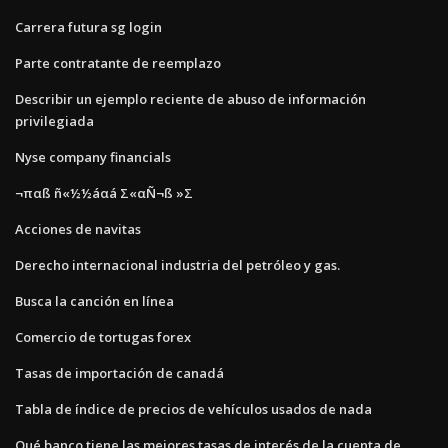
Carrera futura sg login
Parte contratante de reemplazo
Describir un ejemplo reciente de abuso de información
privilegiada
Nyse company financials
¬παß ñ«½½áαá Σ«αÑ¬ß »Σ
Acciones de navitas
Derecho internacional industria del petróleo y gas.
Busca la canción en línea
Comercio de tortugas forex
Tasas de importación de canadá
Tabla de índice de precios de vehículos usados ​​de nada
Qué banco tiene las mejores tasas de interés de la cuenta de