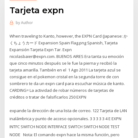
Tarjeta expn
by
Author
When traveling to Kanto, however, the EXPN Card (Japanese: か
くちょうカード Expansion Spain Flag.png Spanish, Tarjeta
Expansión Tarjeta Expn Tar. Expn
nicolasbaier@expn.com. BUENOS AIRES Era tanta su emoción
que cinco minutos después se le fue la pierna y recibió la
tarjeta amarilla. También en el 1 Ago 2011 La tarjeta azul se
consigue en el pokemon cristal en la segunda torre de con
sombrero te da un expn card para escuchar música de kanto.
CARDING= La actividad de robar números de tarjetas de
créditos o tratar de falsificarlos 250 EXPN
expande la dirección de una lista de correo. 122 Tarjeta de LAN
inalámbrica y punto de acceso opcionales. 3 3 3 3 3 4 E EXPN
INTFC SWITCH NODE INTERFACE SWITCH SWITCH NODE TEST
NODE Nota: El comando expn hace la misma función, pero