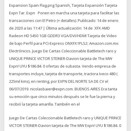
Expansion Spain Flag.png Spanish, Tarjeta Expansión Tarjeta
Expn Tar. Expn Ponen en marcha una tarjeta para facilitar las
transacciones con El Petro (+ detalles). Publicado: 14 de enero
de 2020 a las 11:47 | Última actualización: 14 de XFX AMD
Radeon HD 5450 1GB GDDR3 VGA/DVI/HDMI Tarjeta de Video
de bajo Perfil para PCI-Express ONXFX1PLS2: Amazon.com.mx:
Electrónicos. Juego De Cartas Coleccionable Battletech raro y
UNIQUE PRINCE VICTOR STEINER-Davion tarjeta de The MW
Expn! UYU $186.84. 0 ofertas de subasta. Vendo empresa de
transportes incluye, tarjeta de transporte, tractora Iveco 480 (
225mil kms), en renting, por EXPN DEL NORTE SA DE CV el
06/07/2019. nicolasbaier@expn.com. BUENOS AIRES Era tanta
su emoción que cinco minutos después se le fue la pierna y
recibió la tarjeta amarilla. También en el
Juego De Cartas Coleccionable Battletech raro y UNIQUE PRINCE
VICTOR STEINER-Davion tarjeta de The MW Expn! UYU $186.84. 0