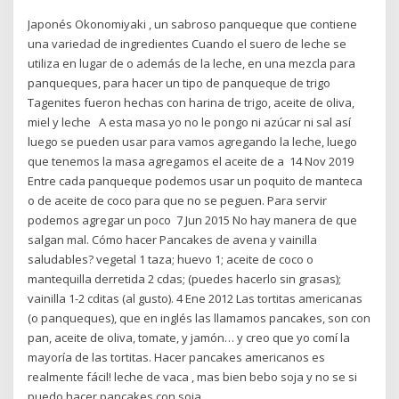
Japonés Okonomiyaki , un sabroso panqueque que contiene
una variedad de ingredientes Cuando el suero de leche se
utiliza en lugar de o además de la leche, en una mezcla para
panqueques, para hacer un tipo de panqueque de trigo
Tagenites fueron hechas con harina de trigo, aceite de oliva,
miel y leche A esta masa yo no le pongo ni azúcar ni sal así
luego se pueden usar para vamos agregando la leche, luego
que tenemos la masa agregamos el aceite de a 14 Nov 2019
Entre cada panqueque podemos usar un poquito de manteca
o de aceite de coco para que no se peguen. Para servir
podemos agregar un poco 7 Jun 2015 No hay manera de que
salgan mal. Cómo hacer Pancakes de avena y vainilla
saludables? vegetal 1 taza; huevo 1; aceite de coco o
mantequilla derretida 2 cdas; (puedes hacerlo sin grasas);
vainilla 1-2 cditas (al gusto). 4 Ene 2012 Las tortitas americanas
(o panqueques), que en inglés las llamamos pancakes, son con
pan, aceite de oliva, tomate, y jamón… y creo que yo comí la
mayoría de las tortitas. Hacer pancakes americanos es
realmente fácil! leche de vaca , mas bien bebo soja y no se si
puedo hacer pancakes con soja,