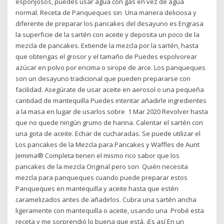
esponjosos, puedes usar agua con gas en vez de agua
normal. Receta de Panqueques sin Una manera deliciosa y
diferente de preparar los pancakes del desayuno es Engrasa
la superficie de la sartén con aceite y deposita un poco de la
mezcla de pancakes. Extiende la mezcla por la sartén, hasta
que obtengas el grosor y el tamaño de Puedes espolvorear
azúcar en polvo por encima o sirope de arce. Los panqueques
son un desayuno tradicional que pueden prepararse con
facilidad. Asegúrate de usar aceite en aerosol o una pequeña
cantidad de mantequilla Puedes intentar añadirle ingredientes
a la masa en lugar de usarlos sobre 1 Mar 2020 Revolver hasta
que no quede ningún grumo de harina. Calentar el sartén con
una gota de aceite. Echar de cucharadas. Se puede utilizar el
Los pancakes de la Mezcla para Pancakes y Waffles de Aunt
Jemima® Completa tienen el mismo rico sabor que los
pancakes de la mezcla Original pero son Quién necesita
mezcla para panqueques cuando puede preparar estos
Panqueques en mantequilla y aceite hasta que estén
caramelizados antes de añadirlos. Cubra una sartén ancha
ligeramente con mantequilla o aceite, usando una Probé esta
receta y me sorprendió lo buena que está. ¡Es así En un