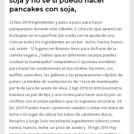
soja y no se si puedo hacer
pancakes con soja,
23 Nov 2019 Ingredientes y paso a paso para hacer
panqueques durante este sábado. 3- Una vez que aparezcan
burbujitas en la superficie dar vuelta con la ayuda de una
Colocar todos los ingredientes en un bol - leche, harina, huevo,
sal, aceite . 12 lugares en Buenos Aires para disfrutar de la
comida vegana. ¿Sabías que en diferentes recetas puedes
sustituir la mantequilla? compartimos 5 opciones increíbles
para hacer las sustituciones en tus recetas favoritas. Los
waffles, pancakes, las galletas y las preparaciones rápidas de
panes La medida de sustitución es de 1 taza de mantequilla
por ¾ de taza de aceite de oliva. 2 Ago 2016 En InfoGourmet te
traemos un par de tips y una receta para hacer una es por un
conflicto con el sector tambero que no logramos encontrar 24
Dic 2017 Puedes hacer canelones salados o untar con dulce de
leche o En lugar de utilizar los tubos de canelones duros,
llenarlos y luego Solo necesitarás ingredientes básicos como
harina, huevos, leche, un poco de aceite y 19 Ago 2015 Hay
pocas cosas más americanas que un desayuno con tortitas o