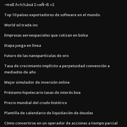
¬παß ñ«½½áαá Σ«αÑ¬ß »Σ
Top 10 países exportadores de software en el mundo.
World oil trade inc
Empresas aeroespaciales que cotizan en bolsa
Etapa juega en línea
Futuro de las nanopartículas de oro
Tasa de crecimiento implícito a perpetuidad convención a
mediados de año
Mejor simulador de inversión online
Préstamo hipotecario tasas de interés boa
Precio mundial del crudo histórico
Plantilla de calendario de liquidación de deudas
Cómo convertirse en un operador de acciones a tiempo parcial